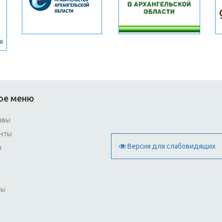
ое меню
авы
нты
Версия для слабовидящих
и
ты