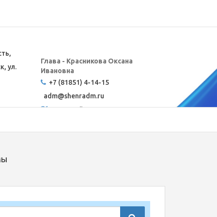
сть,
Глава - Красникова Оксана
, ул.
Ивановна
+7 (81851) 4-14-15
adm@
shenradm.ru
Карта сайта
мы