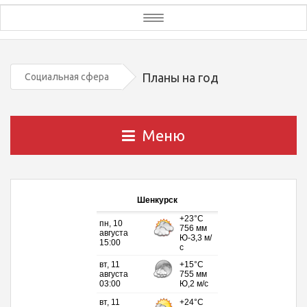
Toggle
navigation
Планы на год
Социальная сфера
Меню
Шенкурск