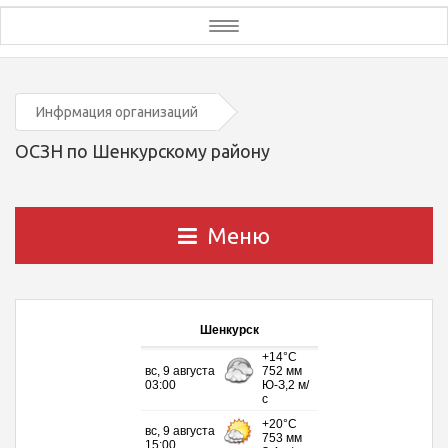
Toggle
navigation
Инфрмация организаций
ОСЗН по Шенкурскому району
Меню
Шенкурск