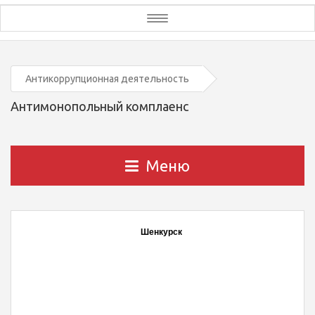
Toggle
navigation
Антикоррупционная деятельность
Антимонопольный комплаенс
Меню
Шенкурск