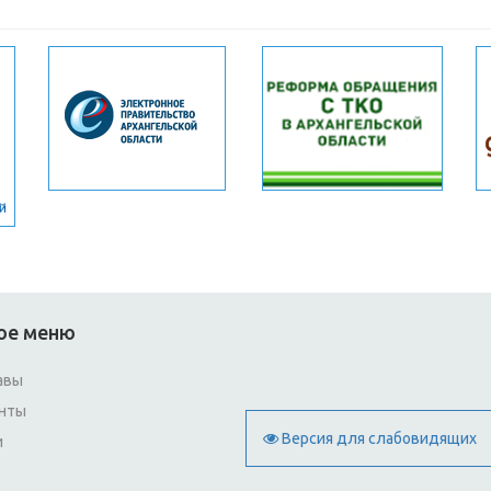
ое меню
авы
нты
Версия для слабовидящих
и