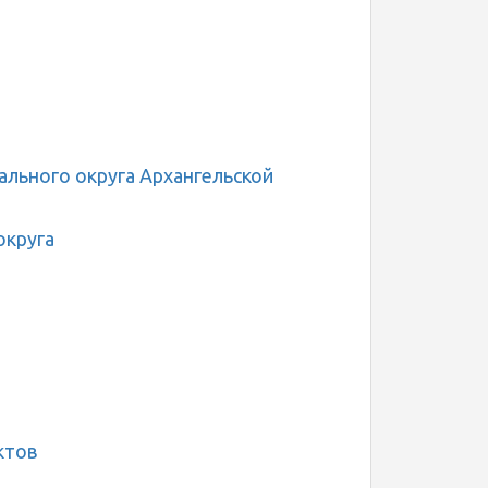
льного округа Архангельской
округа
ктов