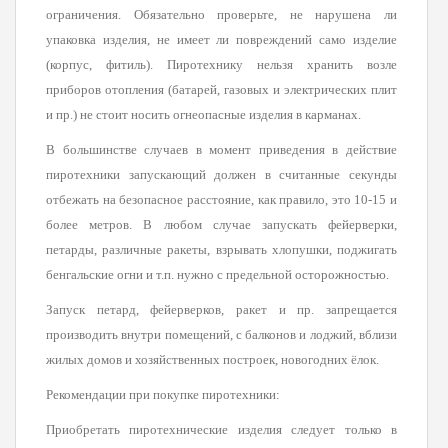
ограничения. Обязательно проверьте, не нарушена ли
упаковка изделия, не имеет ли повреждений само изделие
(корпус, фитиль). Пиротехнику нельзя хранить возле
приборов отопления (батарей, газовых и электрических плит
и пр.) не стоит носить огнеопасные изделия в карманах.
В большинстве случаев в момент приведения в действие
пиротехники запускающий должен в считанные секунды
отбежать на безопасное расстояние, как правило, это 10-15 и
более метров. В любом случае запускать фейерверки,
петарды, различные ракеты, взрывать хлопушки, поджигать
бенгальские огни и т.п. нужно с предельной осторожностью.
Запуск петард, фейерверков, ракет и пр. запрещается
производить внутри помещений, с балконов и лоджий, вблизи
жилых домов и хозяйственных построек, новогодних ёлок.
Рекомендации при покупке пиротехники:
Приобретать пиротехнические изделия следует только в