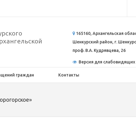
рского
165160, Архангельская обла
рхангельской
Шенкурский район, г. Шенкурск
проф. В.А. Кудрявцева, 26
Версия для слабовидящих
ащений граждан
Контакты
орогорское»