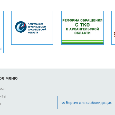
ое меню
авы
нты
Версия для слабовидящих
и