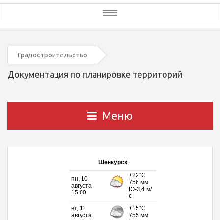
Toggle
navigation
Градостроительство
Документация по планировке территорий
Меню
Шенкурск