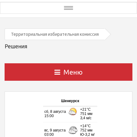
Toggle
navigation
Территориальная избирательная комиссия
Решения
Меню
Шенкурск