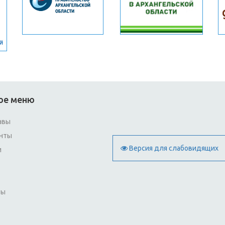
ое меню
авы
нты
Версия для слабовидящих
и
ты