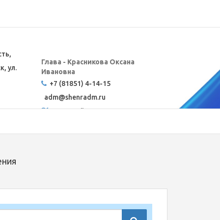
сть,
Глава - Красникова Оксана
, ул.
Ивановна
+7 (81851) 4-14-15
adm@
shenradm.ru
Карта сайта
ения