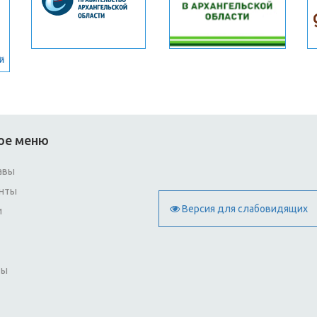
ое меню
авы
нты
Версия для слабовидящих
и
ты