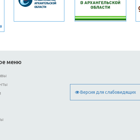
ое меню
авы
нты
Версия для слабовидящих
и
ты