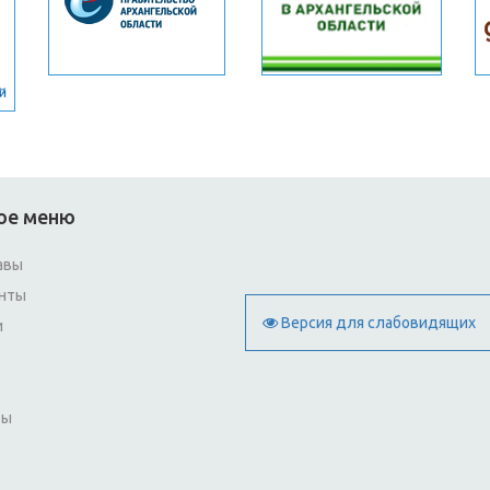
ое меню
авы
нты
Версия для слабовидящих
и
ты