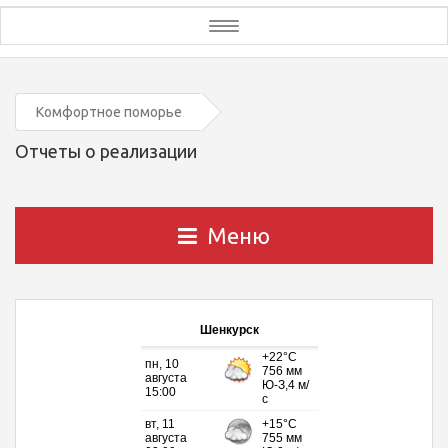
Toggle
navigation
Комфортное поморье
Отчеты о реализации
Меню
Шенкурск