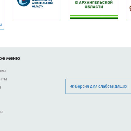
ое меню
авы
нты
Версия для слабовидящих
и
ты