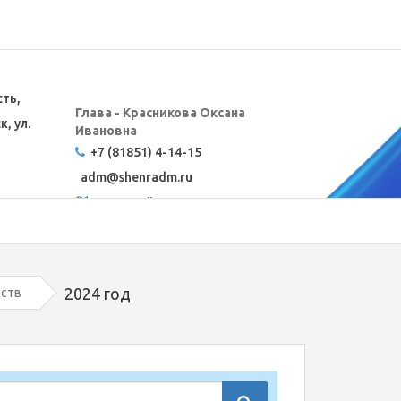
сть,
Глава - Красникова Оксана
, ул.
Ивановна
+7 (81851) 4-14-15
adm@
shenradm.ru
Карта сайта
2024 год
дств