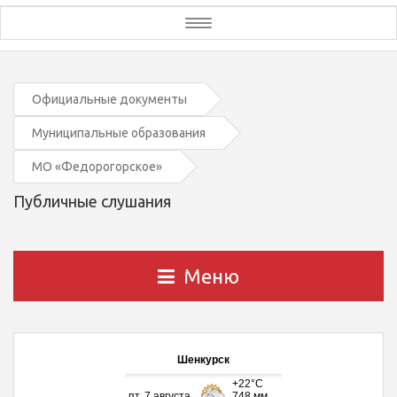
Toggle
navigation
Официальные документы
Муниципальные образования
МО «Федорогорское»
Публичные слушания
Меню
Шенкурск