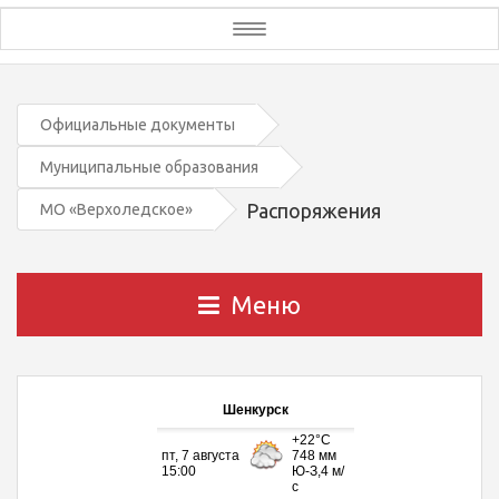
Toggle
navigation
Официальные документы
Муниципальные образования
Распоряжения
МО «Верхоледское»
Меню
Шенкурск