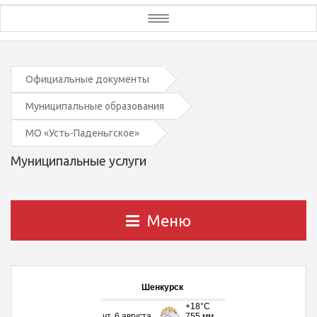
Toggle
navigation
Официальные документы
Муниципальные образования
МО «Усть-Паденьгское»
Муниципальные услуги
Меню
Шенкурск