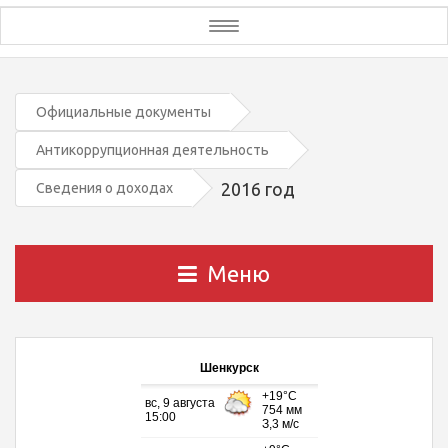
Toggle
navigation
Официальные документы
Антикоррупционная деятельность
2016 год
Сведения о доходах
Меню
Шенкурск