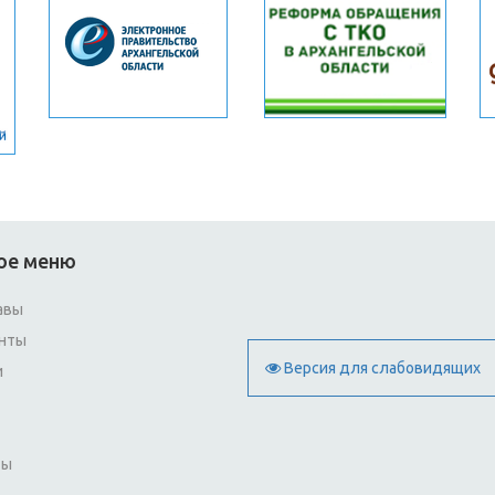
ое меню
авы
нты
Версия для слабовидящих
и
ты