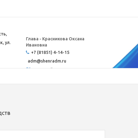
сть,
Глава - Красникова Оксана
, ул.
Ивановна
+7 (81851) 4-14-15
adm@
shenradm.ru
Карта сайта
дств