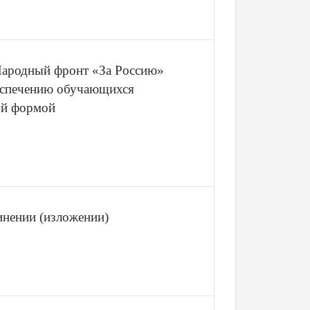
Народный фронт «За Россию»
еспечению обучающихся
ой формой
инении (изложении)