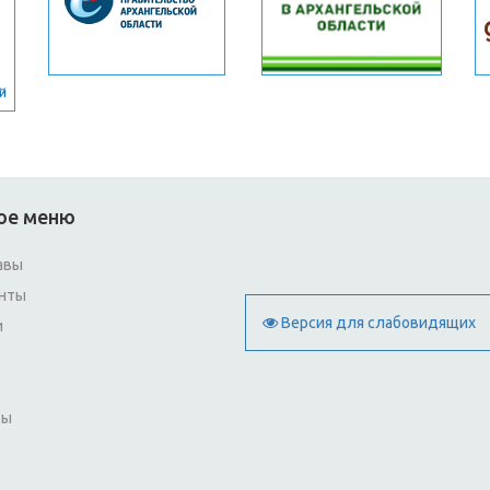
ое меню
авы
нты
Версия для слабовидящих
и
ты