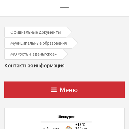
Toggle
navigation
Официальные документы
Муниципальные образования
МО «Усть-Паденьгское»
Контактная информация
Меню
Шенкурск