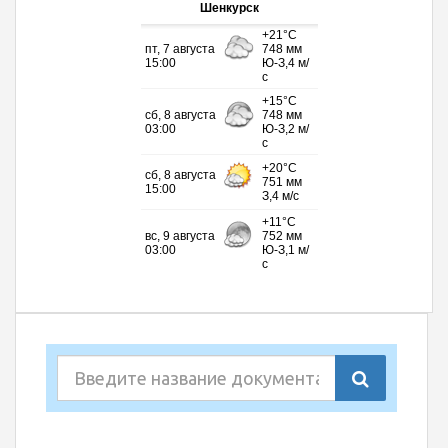
Шенкурск